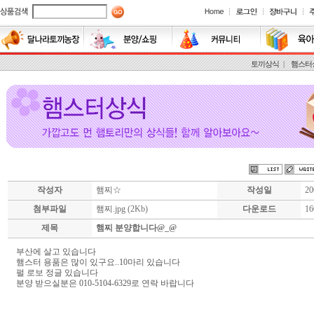
토끼상식
|
햄스터
작성자
햄찌☆
작성일
200
첨부파일
햄찌.jpg
(2Kb)
다운로드
16
제목
햄찌 분양합니다@_@
부산에 살고 있습니다
햄스터 용품은 많이 있구요..10마리 있습니다
펄 로보 정글 있습니다
분양 받으실분은 010-5104-6329로 연락 바랍니다