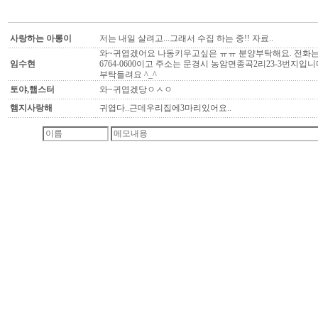
사랑하는 아롱이
저는 내일 살려고...그래서 수집 하는 중!! 자료..
와~귀엽겠어요 나동키우고싶은 ㅠㅠ 분양부탁해요. 전화는 0
임수현
6764-0600이고 주소는 문경시 농암면종곡2리23-3번지입니
부탁들려요 ^_^
토야,햄스터
와~귀엽겠당ㅇㅅㅇ
햄지사랑해
귀엽다..근데우리집에3마리있어요..