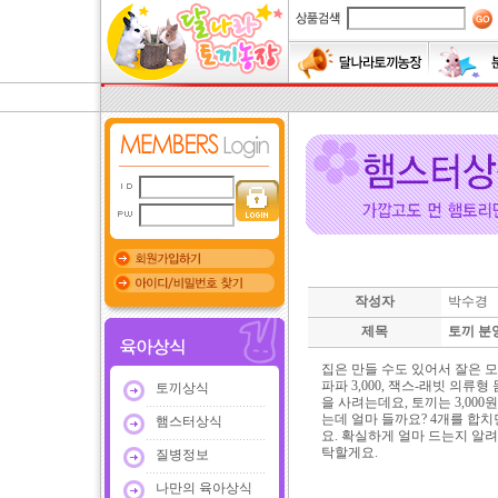
작성자
박수경
제목
토끼 분
집은 만들 수도 있어서 잘은 모르
파파 3,000, 잭스-래빗 의류형 몸
토끼상식
을 사려는데요, 토끼는 3,00
는데 얼마 들까요? 4개를 합
햄스터상식
요. 확실하게 얼마 드는지 알
탁할게요.
질병정보
나만의 육아상식