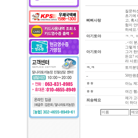
질문하신
초기에 
삐삐사랑
고, 혹
험이 안
하세요.
아기토야
ㅋ.ㅋ,
..<이
그렇게 
아기토야
그거 한
든요? 
라 사료
ㅋ.ㅋ
토끼분양
..
50만원
ㅎㅎ
아뇨 제
ㅎㅎ
여긴 햄
제가 고
죄송해요
이 하다