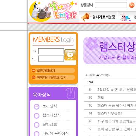
T
otal
64
writings
NO
64
5월13일 날 온 토끼 분양해요
63
햄토
62
햄스터 용품 묶어서 싸게 
토끼상식
61
햄스터키우실분!
햄스터상식
60
자꾸 햄스터가 도망가요
질병정보
59
토끼 분양할 수도 있어서 
나만의 육아상식