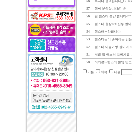
58
혹시나 올려봅니다_(거북
57
햄찌 분양합니다@_@
56
펄 햄스터 분양 합니다^^*
55
햄스터 철장%채집통 팔
54
햄스터분양합니다.
53
햄스터들이 좋아하는 것들~!그
52
햄스터 이동가방 팔아여^^
51
저희 집 햄스터 꼬비가요..
50
여러분!~햄스터 분양 받고 
이름
제목
내용