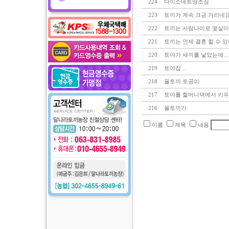
224
다이소네트망조심
223
토끼가 계속 크긍 거리네
222
토끼는 사람나이로 몇살이 어른
221
토끼는 언제 결혼 할 수 있
220
토야가 새끼를 낳았는데... 
219
토야집 ..
218
울토끼 토공이
217
토야를 할머니댁에서 키우는
216
울토끼가
이름
제목
내용