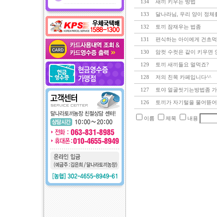
134
새끼 키우는 방법
133
달나라님, 우리 양이 정체
132
토끼 잠재우는 법좀
131
편식하는 아이에게 건초
130
암컷 수컷은 같이 키우면 
129
토끼 새끼들요 멀먹죠?
128
저의 친목 카페입니다^^
127
토야 얼굴씻기는방법좀 
126
토끼가 자기털을 물어뜯어요
이름
제목
내용