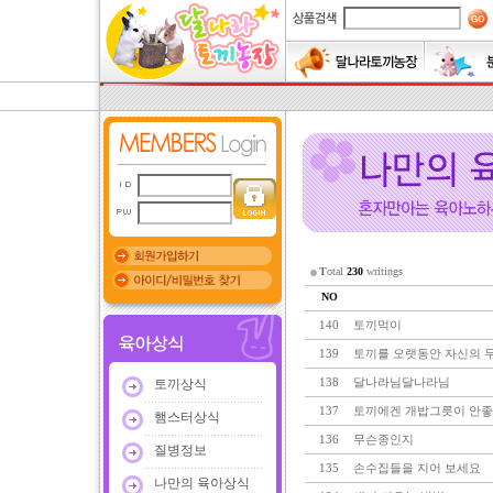
T
otal
230
writings
NO
140
토끼먹이
139
토끼를 오랫동안 자신의 무릅
138
달나라님달나라님
토끼상식
137
토끼에겐 개밥그릇이 안좋
햄스터상식
136
무슨종인지
질병정보
135
손수집들을 지어 보세요
나만의 육아상식