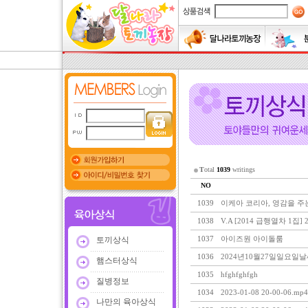
T
otal
1039
writings
NO
1039
이케아 코리아, 영감을 주는 
1038
V.A [2014 급행열차 1집] 2
1037
아이즈원 아이돌룸
토끼상식
1036
2024년10월27일일요일날씨 :
햄스터상식
1035
hfghfghfgh
질병정보
1034
2023-01-08 20-00-06.mp4
나만의 육아상식