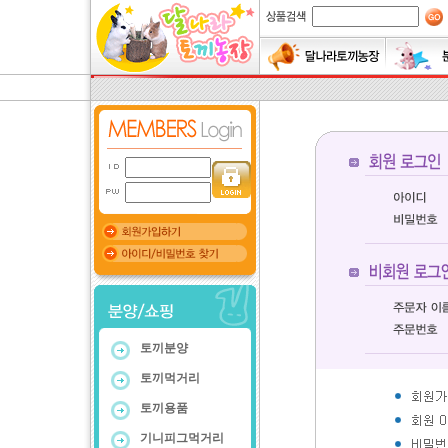
토끼분양
토끼먹거리
토끼용품
기니피그먹거리