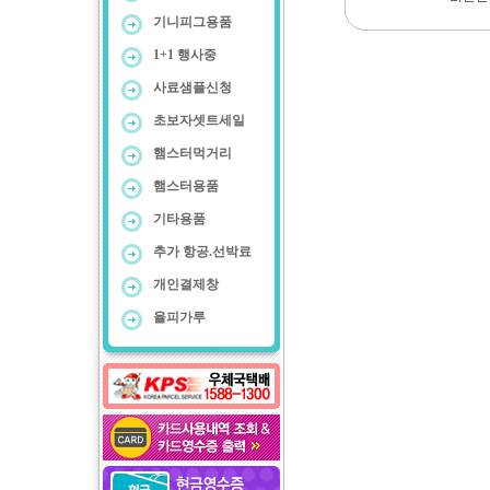
기니피그용품
1+1 행사중
사료샘플신청
초보자셋트세일
햄스터먹거리
햄스터용품
기타용품
추가 항공.선박료
개인결제창
율피가루