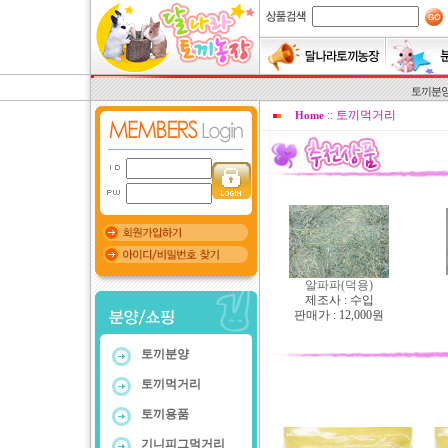
토끼분
:: 토끼먹거리
Home
알파파(덕용)
제조사 : 수입
판매가 : 12,000원
토끼분양
토끼먹거리
토끼용품
기니피그먹거리