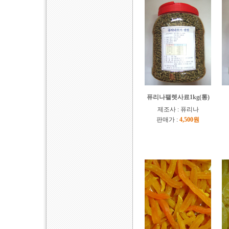
퓨리나팰렛사료1kg(통)
제조사 : 퓨리나
판매가 :
4,500원