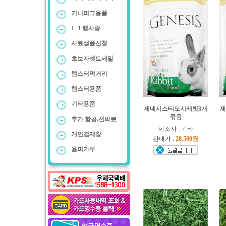
기니피그용품
1+1 행사중
사료샘플신청
초보자셋트세일
햄스터먹거리
햄스터용품
기타용품
제네시스티모시래빗3개
제
묶음
추가 항공.선박료
제조사 : 기타
개인결제창
판매가 :
28,500원
율피가루