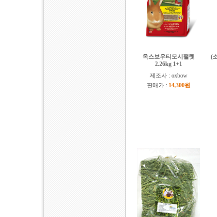
옥스보우티모시팰렛
(
2.26kg 1+1
제조사 : oxbow
판매가 :
14,300원