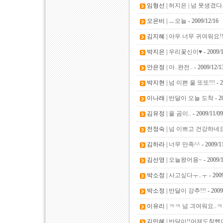
임형선 |
허지은 | 넘 못생겼다..
오은비 |
ㅡ오늘
- 2009/12/16
김지혜 |
아우 너무 귀여워요!!
박지은 |
우리꽃신이♥
- 2009/
안은정 |
아..완전..
- 2009/12/1
박지현 |
넘 이쁜 울 또또!!!
- 2
이나래 |
반달이 오늘 도착
- 2
김유정 |
울 곰이..
- 2009/11/09
전정숙 |
넘 이쁘고 건강하네
김하라 |
너무 만족^^
- 2009/1
김선영 |
오늘왔어용~
- 2009/
박소정 |
사고싶다ㅜ..ㅜ
- 200
박소정 |
반달이 강추!!!
- 2009
이유리 |
ㅋㅋ 넘 긔여워요..
김민혜 |
반달이!!어제도착했