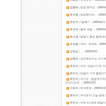
이배근 |
언제도착?
- 2009/04/
김향숙 |
방금 왔어요
- 2009/0
유자영 |
방금왔어요~
- 2009/
주민지 |
3달쩨!!!
- 2009/04/11
최규석 |
벌써 세달..
- 2009/04
최소영 |
발달이 몸값 올랐네
조보람 |
꺄악~ 귀여워
- 2009/
강정심 |
...
- 2009/03/03
김혜진 |
강인해보이는 아기
주민지 |
어엇. 반달이가격..1
최지수 |
반달이 가격 올랐다!
주민지 |
저기요...밤알쿠키
건넌다는데..
- 2009/02/05
서유리 |
토야분양
- 2009/02/0
최지수 |
우리토야 오늘 밤에 
주민지 |
어제 4시경에 배달이됫네