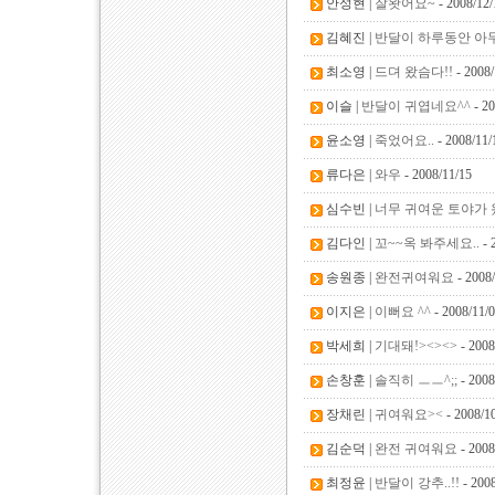
안성현 |
잘왓어요~
- 2008/12/
김혜진 |
반달이 하루동안 아
최소영 |
드뎌 왔슴다!!
- 2008/
이슬 |
반달이 귀엽네요^^
- 20
윤소영 |
죽었어요..
- 2008/11/
류다은 |
와우
- 2008/11/15
심수빈 |
너무 귀여운 토야가 
김다인 |
꼬~~옥 봐주세요..
- 
송원종 |
완전귀여워요
- 2008
이지은 |
이뻐요 ^^
- 2008/11/
박세희 |
기대돼!><><>
- 2008
손창훈 |
솔직히 ㅡㅡ^;;
- 2008
장채린 |
귀여워요><
- 2008/1
김순덕 |
완전 귀여워요
- 2008
최정윤 |
반달이 강추..!!
- 2008