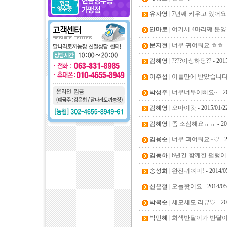
유자영 |
7년째 키우고 있어
안마로 |
여기서 4마리쨰 분양
문지현 |
너무 귀여워요 ㅎㅎ
-
김혜영 |
????이상하당??
- 201
이주섭 |
이틀만에 받았습니다
박성주 |
너무너무이뻐요~
- 2
김혜영 |
오마이갓
- 2015/01/2
김혜영 |
좀 소심해요ㅠㅠ
- 20
김용순 |
너무 긔여워요~♡
- 
김동하 |
6년간 함께한 펄렁이..
송성희 |
완전귀여미!
- 2014/0
신은철 |
오늘왓어요
- 2014/05
박복순 |
세모세모 리뷰♡
- 20
박민혜 |
회색반달이가 반달이