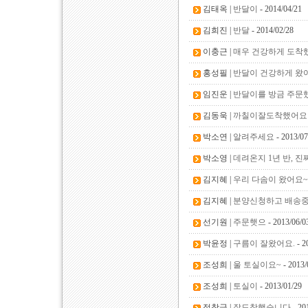
김태옥 |
반달이
- 2014/04/21
김희진 |
반달
- 2014/02/28
이충근 |
매우 건강하게 도착
홍성필 |
반달이 건강하게 왔
임진운 |
반달이를 방금 주문했
김동욱 |
까칠이잘도착했어요
박소연 |
알려주세요
- 2013/07
박소영 |
데려온지 1년 반, 
김지혜 |
우리 다솜이 왔어요~
김지혜 |
분양신청하고 배송중
선기원 |
주문햇으
- 2013/06/0
박윤정 |
구름이 잘왔어요.
- 2
조성희 |
울 토실이요~
- 2013/
조성희 |
토실이
- 2013/01/29
정창금 |
잘도착했습니다
- 20