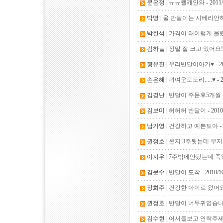
문은정 |
ㅠㅠ왤캐안와
- 2011
박명 |
울 반달이는 시베리안허
박한석 |
가격이 왜이렇게 올
김하늘 |
정말 잘 크고 있어요!!
황유진 |
우리반달이아가♥
- 2
손은혜 |
귀여운토도리.....♥
- 
김경난 |
반달이 주문후5개월 됫
김보미 |
허허허 반달이
- 2010
남가영 |
건강하고 예쁜토야
-
권정호 |
온지 3주됫는데 무
이지우 |
7주밖에안됬는데 죽
김문수 |
반달이 도착
- 2010/1
장희주 |
건강한 아이로 왔어
권정호 |
반달이 너무귀엽습니
김수현 |
어서들보고 연락주세