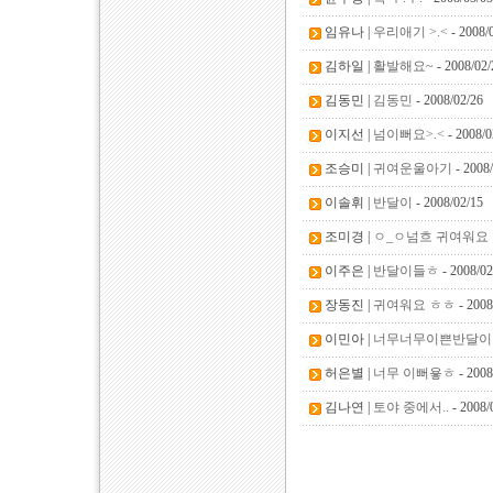
임유나 |
우리애기 >.<
- 2008/
김하일 |
활발해요~
- 2008/02/
김동민 |
김동민
- 2008/02/26
이지선 |
넘이뻐요>.<
- 2008/0
조승미 |
귀여운울아기
- 2008
이솔휘 |
반달이
- 2008/02/15
조미경 |
ㅇ_ㅇ넘흐 귀여워요
이주은 |
반달이들ㅎ
- 2008/02
장동진 |
귀여워요 ㅎㅎ
- 2008
이민아 |
너무너무이쁜반달이!!!
허은별 |
너무 이뻐욯ㅎ
- 2008
김나연 |
토야 중에서..
- 2008/