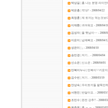
박상길 |
흠 나는 분명 라이언
박은총 |
깍!@!
- 2008/04/22
최정훈 |
제 토끼는 먹는것보다
이재환 |
귀여워요
- 2008/04/1
김성자 |
울 햇님이~~
- 2008/0
이은지 |
넘예뻐요
- 2008/04/1
성은미 |
;;
- 2008/04/10
송민경 |
저기...
- 2008/04/04
신소은 |
신소은
- 2008/04/01
만복이누나 |
만복이^^키운지
김수빈 |
저기..
- 2008/03/19
안상숙 |
우리토끼들 팔뚝만하게
서현진 |
반달이요..
- 2008/03/
조민수 |
완전 강추!!
- 2008/03
윤주웅 |
흑 ㅜ.ㅜ.
- 2008/03/05