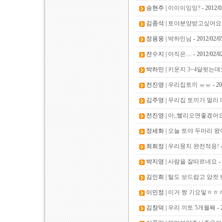
송현주 |
이이이잉잉?
- 2012/0
김종석 |
토야분양받고싶어요
정용웅 |
박하민님
- 2012/02/0
전수지 |
아직은....
- 2012/02/0
박하민 |
키운지 3~4달됫는데
전진영 |
우리집토끼 ㅠㅠ
- 20
김주영 |
우리집 토끼가 멀리 
전진영 |
아;;빨리오면좋겠어
정세화 |
오늘 토야 두마리 왔
최희정 |
우리뭉치 완전적응!
-
박지영 |
사람을 잘따르네요
-
김인희 |
털도 보드랍고 암컷 
이민정 |
이거 짱 기요밓ㅎㅎ
김창덕 |
우리 끼토 5개월째
- 