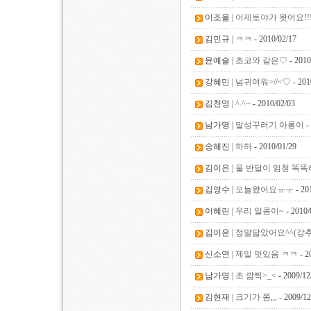
이조을 |
어제토야가 왓어요!!!!!
김민규 |
ㅋㅋ
- 2010/02/17
윤예슬 |
초코와 같은♡
- 2010
강혜민 |
넘귀여워>//<♡
- 201
김천영 |
^.^~
- 2010/02/03
남가영 |
말성꾸러기 아롱이
-
송혜진 |
하하
- 2010/01/29
김이은 |
울 반달이 엄청 똑
김영수 |
오늘왔어요ㅠㅜ
- 20
이혜린 |
우리 알콩이~
- 2010/
김이은 |
정말닮았어요^^(강추
신소연 |
제일 멋있음 ㅋㅋ
- 2
남가영 |
초 깜찍>_<
- 2009/12
김현재 |
크기가 쫌,,,
- 2009/12