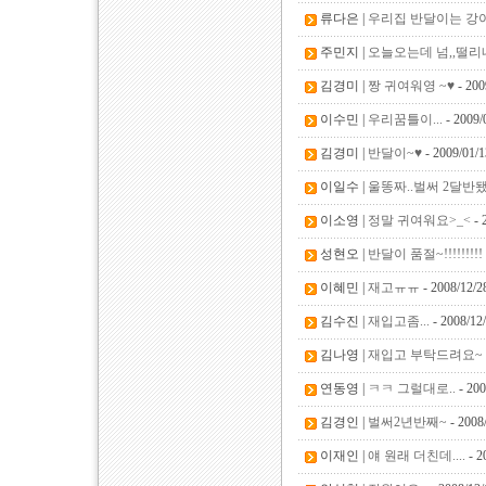
류다은 |
우리집 반달이는 강
주민지 |
오늘오는데 넘,,떨리
김경미 |
짱 귀여워영 ~♥
- 200
이수민 |
우리꿈틀이...
- 2009/
김경미 |
반달이~♥
- 2009/01/1
이일수 |
울똥짜..벌써 2달반됐
이소영 |
정말 귀여워요>_<
- 
성현오 |
반달이 품절~!!!!!!!!!
이혜민 |
재고ㅠㅠ
- 2008/12/2
김수진 |
재입고좀...
- 2008/12
김나영 |
재입고 부탁드려요~
연동영 |
ㅋㅋ 그럴대로..
- 200
김경인 |
벌써2년반째~
- 2008
이재인 |
얘 원래 더친데....
- 2