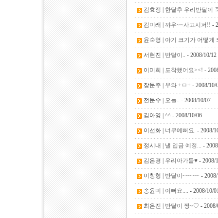
김효정 |
한달후 우리반달이 죽
김미래 |
꺄우~~사고시퍼!!
- 
윤숙영 |
아기 크기가 어떻게 
서현진 |
반달이..
- 2008/10/12
이미희 |
도착했어요><!
- 200
장문주 |
우와 +ㅁ+
- 2008/10/
전문수 |
오늘..
- 2008/10/07
김아영 |
^^
- 2008/10/06
이선화 |
너무예뻐요.
- 2008/1
정시내 |
낼 입금 예정...
- 2008
김은경 |
우리아가들♥
- 2008/
이창형 |
반달이~~~~~
- 2008/
송윤미 |
이뻐요....
- 2008/10/0
최은진 |
반달이 짱~♡
- 2008/