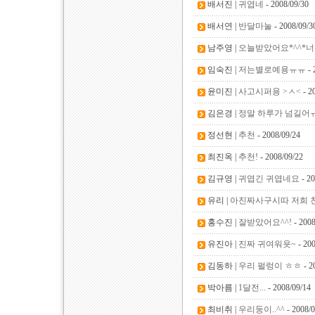
배서진 |
귀엽네
- 2008/09/30
배서연 |
반달마눌
- 2008/09/3
남주영 |
오늘받았어요*^^*
임숙진 |
저는별로예용ㅠㅠ
- 
윤미진 |
사고시퍼용 >ㅅ<
- 2
김은경 |
정말 하루가 넘길어
정선현 |
추천
- 2008/09/24
최진옥 |
추천!
- 2008/09/22
김규영 |
귀엽긴 귀엽네요
- 20
유리 |
아진짜사구시따 저희 
홍수진 |
잘받았어요^^!
- 2008
유진아 |
진짜 귀여워욧~
- 200
김동하 |
우리 펄렁이 ㅎㅎ
- 2
박아름 |
1달전...
- 2008/09/14
최비취 |
우리둥이..^^
- 2008/0