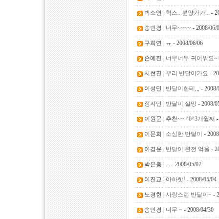
박소연 |
헉스...분양가가...
- 2
송민경 |
너무~~~~
- 2008/06/
구희연 |
ㅠ
- 2008/06/06
손예진 |
너무너무 귀여워요~
서현진 |
우리 반달이가요
- 20
이성민 |
반달이한테,,,
- 2008/
정지민 |
반달이 실망
- 2008/0
이원문 |
추천~~ ^0^3개월째
-
이문희 |
소심한 반달이
- 2008
이경윤 |
반달이 완전 억울
- 2
박은총 |
...
- 2008/05/07
이진교 |
아하핫!
- 2008/05/04
노경현 |
사랑스런 반달이~
- 
송민경 |
너무 ~
- 2008/04/30