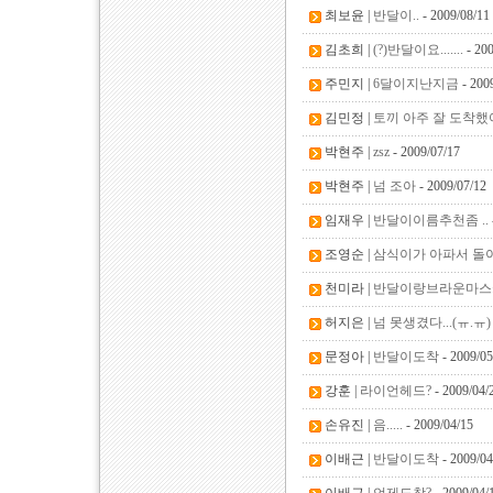
최보윤 |
반달이..
- 2009/08/11
김초희 |
(?)반달이요.......
- 200
주민지 |
6달이지난지금
- 200
김민정 |
토끼 아주 잘 도착
박현주 |
zsz
- 2009/07/17
박현주 |
넘 조아
- 2009/07/12
임재우 |
반달이이름추천좀 ..
조영순 |
삼식이가 아파서 돌아
천미라 |
반달이랑브라운마스
허지은 |
넘 못생겼다...(ㅠ.ㅠ)
문정아 |
반달이도착
- 2009/05
강훈 |
라이언헤드?
- 2009/04/
손유진 |
음.....
- 2009/04/15
이배근 |
반달이도착
- 2009/04