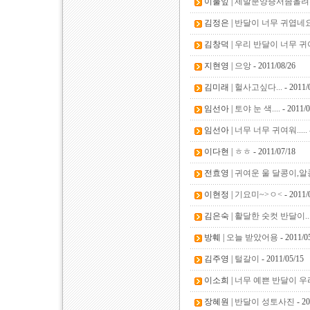
이풀잎 |
제발분양증서좀올려
김정은 |
반달이 너무 귀엽네요
김창덕 |
우리 반달이 너무 
지현영 |
으앙
- 2011/08/26
김미래 |
헐사고싶다...
- 2011/
임선아 |
토야 눈 색....
- 2011/0
임선아 |
너무 너무 귀여워.....
이다현 |
ㅎㅎ
- 2011/07/18
전효영 |
귀여운 울 달콩이,
이현정 |
기요미~>ㅇ<
- 2011/
김은숙 |
활달한 숫컷 반달이..
방훼 |
오늘 받았어용
- 2011/0
김주영 |
털갈이
- 2011/05/15
이소희 |
너무 예쁜 반달이 
장혜원 |
반달이 성토사진
- 20