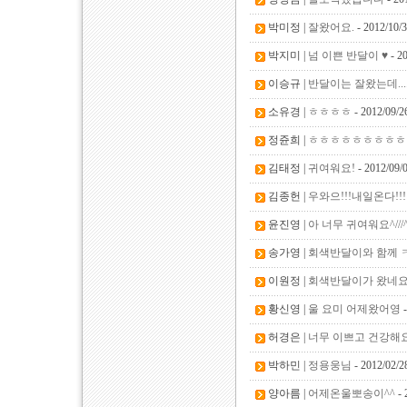
박미정 |
잘왔어요.
- 2012/10/
박지미 |
넘 이쁜 반달이 ♥
- 2
이승규 |
반달이는 잘왔는데....
소유경 |
ㅎㅎㅎㅎ
- 2012/09/2
정쥰희 |
ㅎㅎㅎㅎㅎㅎㅎㅎㅎ
김태정 |
귀여워요!
- 2012/09/
김종헌 |
우와으!!!내일온다!!!
윤진영 |
아 너무 귀여워요^///
송가영 |
회색반달이와 함께 
이원정 |
회색반달이가 왔네요
황신영 |
울 요미 어제왔어영
-
허경은 |
너무 이쁘고 건강해
박하민 |
정용웅님
- 2012/02/2
양아름 |
어제온울뽀송이^^
- 