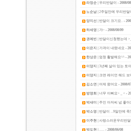
라정순 |
우리반달이
- 2008/08
노순남 |
2주일만에 우리반달이
양지선 |
반달이 크기요..
- 200
하세영 |
갸~
- 2008/08/09
권예빈 |
반달이신청했는데 >
이은지 |
가격이 내렸네요
- 20
한상은 |
엄청 활발해요^^
- 20
이양지 |
3년째 살아 있는 토
이양지 |
크면 레이언 해드 보
김소연 |
어제 왔어요
- 2008/0
방영희 |
너무 이뻐요> _ <
- 2
박새미 |
주인 아저씨 넘 좋아
박소영 |
반달이 ...9일만에 죽
이주현 |
사랑스러운우리반달이
박도현 |
......
- 2008/06/08