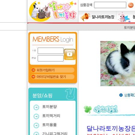
토끼분
토끼분양
토끼먹거리
토끼용품
달나라토끼농장은
기니피그먹거리