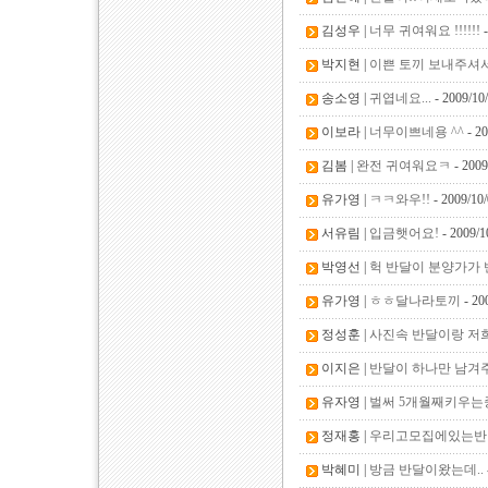
김성우 |
너무 귀여워요 !!!!!!
-
박지현 |
이쁜 토끼 보내주셔
송소영 |
귀엽네요...
- 2009/10
이보라 |
너무이쁘네용 ^^
- 20
김봄 |
완전 귀여워요ㅋ
- 2009
유가영 |
ㅋㅋ와우!!
- 2009/10
서유림 |
입금햇어요!
- 2009/1
박영선 |
헉 반달이 분양가가 반
유가영 |
ㅎㅎ달나라토끼
- 20
정성훈 |
사진속 반달이랑 저희
이지은 |
반달이 하나만 남겨주세용 
유자영 |
벌써 5개월째키우는
정재홍 |
우리고모집에있는반
박혜미 |
방금 반달이왔는데..