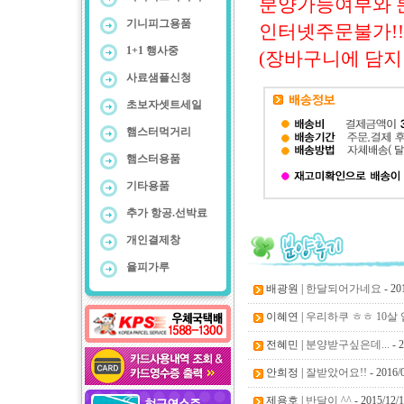
분양가능여부와 
기니피그용품
인터넷주문불가!!
1+1 행사중
(장바구니에 담지
사료샘플신청
초보자셋트세일
햄스터먹거리
햄스터용품
기타용품
추가 항공.선박료
개인결제창
율피가루
배광원 |
한달되어가네요
- 20
이혜연 |
우리하쿠 ㅎㅎ 10살 
전혜민 |
분양받구싶은데...
- 2
안희정 |
잘받았어요!!
- 2016/
제용호 |
반달이 ^^
- 2015/12/