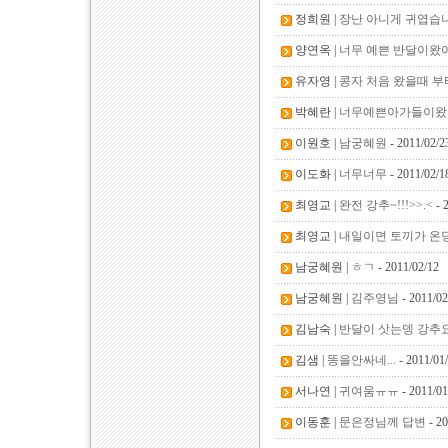
정희원 |
장난 아니게 귀엽습니
양연옥 |
너무 예쁜 반달이왔
유자영 |
콩자 처음 왔을때 부
박혜란 |
너무예쁜아가들이왔어
이원호 |
남궁혜원
- 2011/02/2
이도화 |
너무너무
- 2011/02/1
최영교 |
완전 강추~!!!>>.<
- 
최영교 |
내일이면 토끼가 온
남궁혜원 |
ㅎㄱ
- 2011/02/12
남궁혜원 |
김주영님
- 2011/02
김남숙 |
반달이 삿는뎅 강추요
김샘 |
똥을안싸네...
- 2011/01
서나연 |
귀여움ㅠㅠ
- 2011/01
이동훈 |
문은정님께 답변
- 20